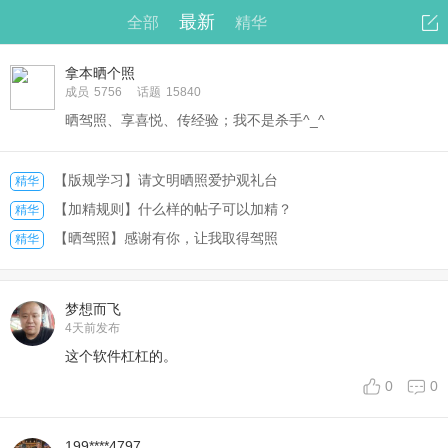
最新
全部
精华
拿本晒个照
成员
5756
话题
15840
晒驾照、享喜悦、传经验；我不是杀手^_^
【版规学习】请文明晒照爱护观礼台
精华
【加精规则】什么样的帖子可以加精？
精华
【晒驾照】感谢有你，让我取得驾照
精华
梦想而飞
4天前
发布
这个软件杠杠的。
0
0
199****4797