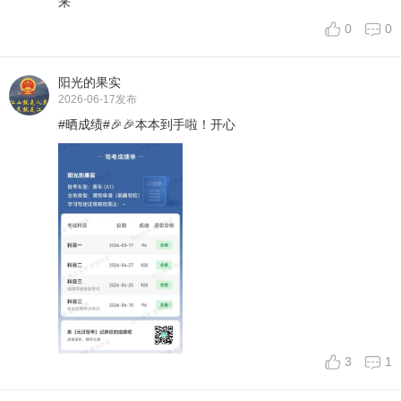
来
0
0
阳光的果实
2026-06-17
发布
#晒成绩#🎉🎉本本到手啦！开心
3
1