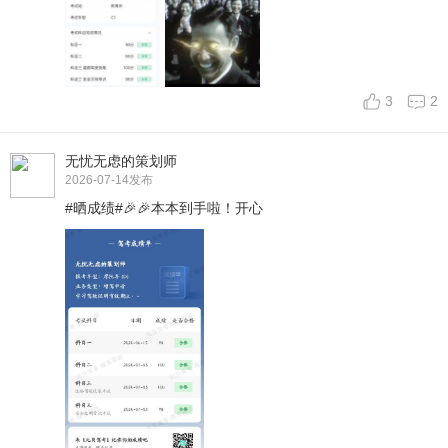
3
2
无忧无虑的策划师
2026-07-14
发布
#晒成绩#🎉🎉本本到手啦！开心