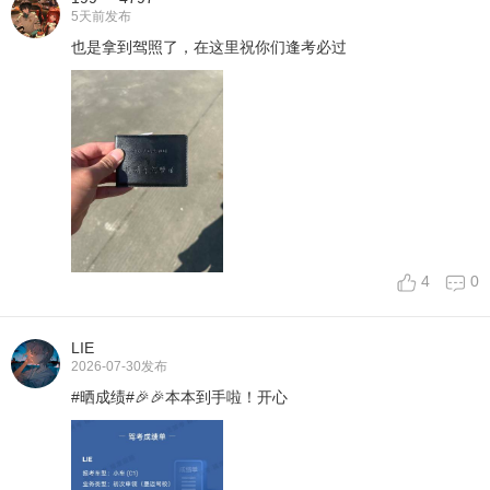
5天前
发布
也是拿到驾照了，在这里祝你们逢考必过
4
0
LIE
2026-07-30
发布
#晒成绩#🎉🎉本本到手啦！开心